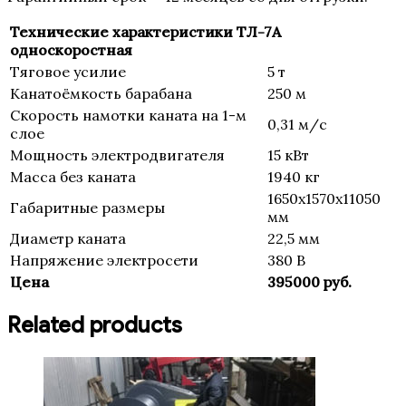
Технические характеристики ТЛ-7А
односкоростная
Тяговое усилие
5 т
Канатоёмкость барабана
250 м
Скорость намотки каната на 1-м
0,31 м/c
слое
Мощность электродвигателя
15 кВт
Масса без каната
1940 кг
1650х1570х11050
Габаритные размеры
мм
Диаметр каната
22,5 мм
Напряжение электросети
380 В
Цена
395000 руб.
Related products