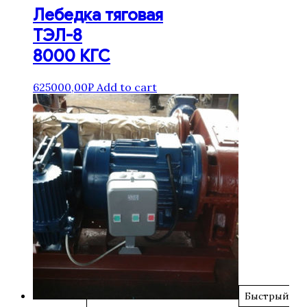
Лебедка тяговая
ТЭЛ-8
8000 КГС
625000,00
₽
Add to cart
Быстрый