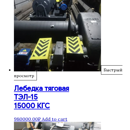
Быстрый
просмотр
Лебедка тяговая
ТЭЛ-15
15000 КГС
980000,00
₽
Add to cart